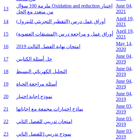
June 04,
ملزمة 100 سؤال Oxidation and reduction اختيار
13
2021
من متعدد مع الحل
April 19,
أوراق عمل درس (التقطير التجزيئي للبترول)
14
2021
April 19,
أوراق عمل و مراجعة درس (المشتقات العضوية)
15
2021
May 14,
امتحان نهاية الفصل الثالث 2019
16
2020
June 04,
حل أسئلة الكتابين
17
2019
June 04,
التحليل الكهربائي البسيط
18
2019
June 04,
أسئلة مراجعة الحياة
19
2019
June 04,
نموذج اجابة اختبار
20
2019
June 03,
نماذج اختبارات مجمعة مع اجاباتها
21
2019
June 03,
امتحان تدريبي للفصل الثاني
22
2019
June 03,
نموذج تدريبي1للفصل الثاني
23
2019