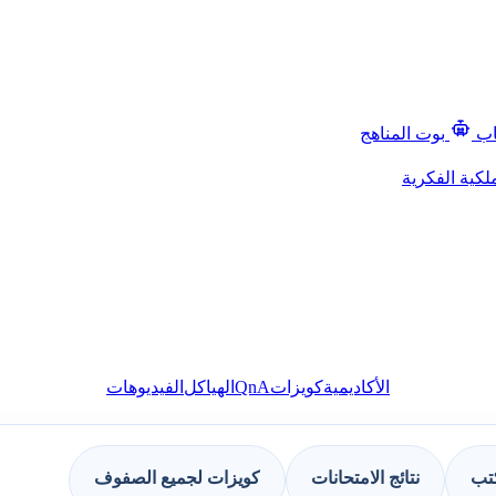
اب
بوت المناهج
لكية الفكرية
QnA
الأكاديمية
كويزات
الهياكل
الفيديوهات
كتب
نتائج الامتحانات
كويزات لجميع الصفوف