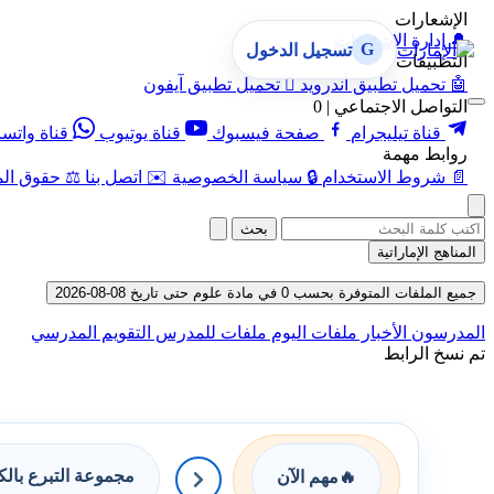
الإشعارات
🔔
إدارة الإشعارات
G
تسجيل الدخول
التطبيقات
🤖
تحميل تطبيق أندرويد

تحميل تطبيق آيفون
التواصل الاجتماعي | 0
قناة تيليجرام
صفحة فيسبوك
قناة يوتيوب
قناة واتس
روابط مهمة
📄
شروط الاستخدام
🔒
سياسة الخصوصية
✉️
اتصل بنا
⚖️
حقوق الم
بحث
المناهج الإماراتية
جميع الملفات المتوفرة بحسب 0 في مادة علوم حتى تاريخ 08-08-2026
المدرسون
الأخبار
ملفات اليوم
ملفات للمدرس
التقويم المدرسي
تم نسخ الرابط
مجموعة التبرع بال
🔥
مهم الآن