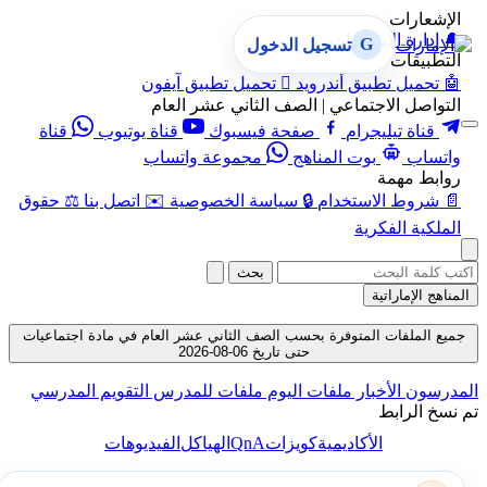
الإشعارات
🔔
إدارة الإشعارات
G
تسجيل الدخول
التطبيقات
🤖
تحميل تطبيق أندرويد

تحميل تطبيق آيفون
التواصل الاجتماعي | الصف الثاني عشر العام
قناة تيليجرام
صفحة فيسبوك
قناة يوتيوب
قناة
واتساب
بوت المناهج
مجموعة واتساب
روابط مهمة
📄
شروط الاستخدام
🔒
سياسة الخصوصية
✉️
اتصل بنا
⚖️
حقوق
الملكية الفكرية
بحث
المناهج الإماراتية
جميع الملفات المتوفرة بحسب الصف الثاني عشر العام في مادة اجتماعيات
حتى تاريخ 06-08-2026
المدرسون
الأخبار
ملفات اليوم
ملفات للمدرس
التقويم المدرسي
تم نسخ الرابط
QnA
الأكاديمية
كويزات
الهياكل
الفيديوهات