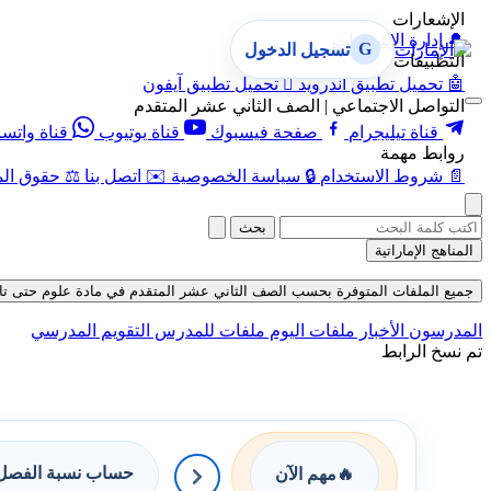
الإشعارات
🔔
إدارة الإشعارات
G
تسجيل الدخول
التطبيقات
🤖
تحميل تطبيق أندرويد

تحميل تطبيق آيفون
التواصل الاجتماعي | الصف الثاني عشر المتقدم
قناة تيليجرام
صفحة فيسبوك
قناة يوتيوب
قناة واتس
روابط مهمة
📄
شروط الاستخدام
🔒
سياسة الخصوصية
✉️
اتصل بنا
⚖️
حقوق الم
بحث
المناهج الإماراتية
جميع الملفات المتوفرة بحسب الصف الثاني عشر المتقدم في مادة علوم حتى تاريخ 06-08-
المدرسون
الأخبار
ملفات اليوم
ملفات للمدرس
التقويم المدرسي
تم نسخ الرابط
حساب نسبة الفصل 
🔥
مهم الآن