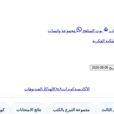
اب
بوت المناهج
مجموعة واتساب
لكية الفكرية
2026
QnA
الأكاديمية
كويزات
الهياكل
الفيديوهات
الثالث
مجموعة التبرع بالكتب
نتائج الامتحانات
كوي