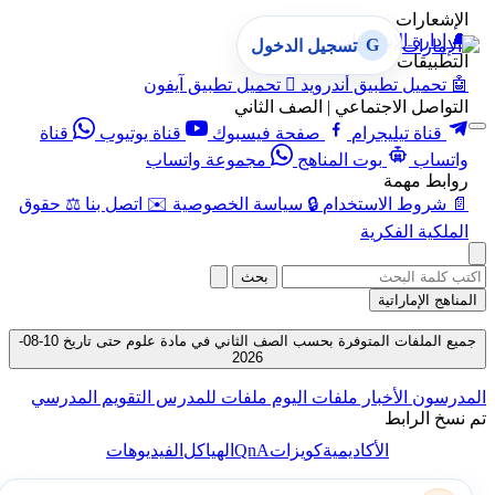
الإشعارات
🔔
إدارة الإشعارات
G
تسجيل الدخول
التطبيقات
🤖
تحميل تطبيق أندرويد

تحميل تطبيق آيفون
التواصل الاجتماعي | الصف الثاني
قناة تيليجرام
صفحة فيسبوك
قناة يوتيوب
قناة
واتساب
بوت المناهج
مجموعة واتساب
روابط مهمة
📄
شروط الاستخدام
🔒
سياسة الخصوصية
✉️
اتصل بنا
⚖️
حقوق
الملكية الفكرية
بحث
المناهج الإماراتية
جميع الملفات المتوفرة بحسب الصف الثاني في مادة علوم حتى تاريخ 10-08-
2026
المدرسون
الأخبار
ملفات اليوم
ملفات للمدرس
التقويم المدرسي
تم نسخ الرابط
QnA
الأكاديمية
كويزات
الهياكل
الفيديوهات