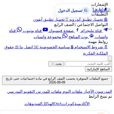
الإشعارات
🔔
إدارة الإشعارات
G
تسجيل الدخول
التطبيقات
🤖
تحميل تطبيق أندرويد

تحميل تطبيق آيفون
التواصل الاجتماعي | الصف الرابع
قناة تيليجرام
صفحة فيسبوك
قناة يوتيوب
قناة
واتساب
بوت المناهج
مجموعة واتساب
روابط مهمة
📄
شروط الاستخدام
🔒
سياسة الخصوصية
✉️
اتصل بنا
⚖️
حقوق
الملكية الفكرية
بحث
المناهج الإماراتية
جميع الملفات المتوفرة بحسب الصف الرابع في مادة اجتماعيات حتى تاريخ
09-08-2026
المدرسون
الأخبار
ملفات اليوم
ملفات للمدرس
التقويم المدرسي
تم نسخ الرابط
QnA
الأكاديمية
كويزات
الهياكل
الفيديوهات