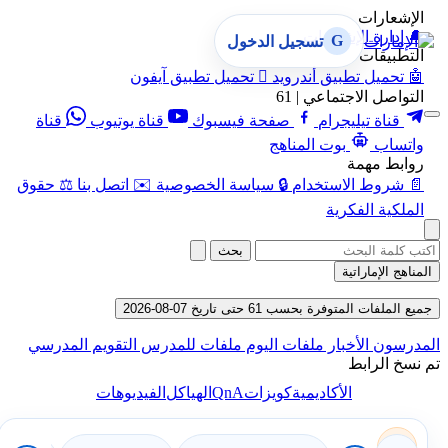
الإشعارات
🔔
إدارة الإشعارات
G
تسجيل الدخول
التطبيقات
🤖
تحميل تطبيق أندرويد

تحميل تطبيق آيفون
التواصل الاجتماعي | 61
قناة تيليجرام
صفحة فيسبوك
قناة يوتيوب
قناة
واتساب
بوت المناهج
روابط مهمة
📄
شروط الاستخدام
🔒
سياسة الخصوصية
✉️
اتصل بنا
⚖️
حقوق
الملكية الفكرية
بحث
المناهج الإماراتية
جميع الملفات المتوفرة بحسب 61 حتى تاريخ 07-08-2026
المدرسون
الأخبار
ملفات اليوم
ملفات للمدرس
التقويم المدرسي
تم نسخ الرابط
QnA
الأكاديمية
كويزات
الهياكل
الفيديوهات