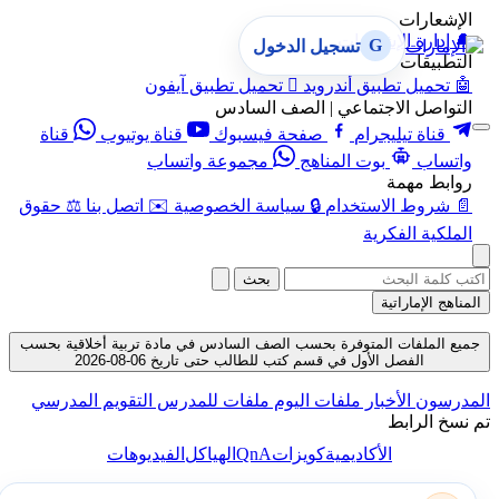
الإشعارات
🔔
إدارة الإشعارات
G
تسجيل الدخول
التطبيقات
🤖
تحميل تطبيق أندرويد

تحميل تطبيق آيفون
التواصل الاجتماعي | الصف السادس
قناة تيليجرام
صفحة فيسبوك
قناة يوتيوب
قناة
واتساب
بوت المناهج
مجموعة واتساب
روابط مهمة
📄
شروط الاستخدام
🔒
سياسة الخصوصية
✉️
اتصل بنا
⚖️
حقوق
الملكية الفكرية
بحث
المناهج الإماراتية
جميع الملفات المتوفرة بحسب الصف السادس في مادة تربية أخلاقية بحسب
الفصل الأول في قسم كتب للطالب حتى تاريخ 06-08-2026
المدرسون
الأخبار
ملفات اليوم
ملفات للمدرس
التقويم المدرسي
تم نسخ الرابط
QnA
الأكاديمية
كويزات
الهياكل
الفيديوهات