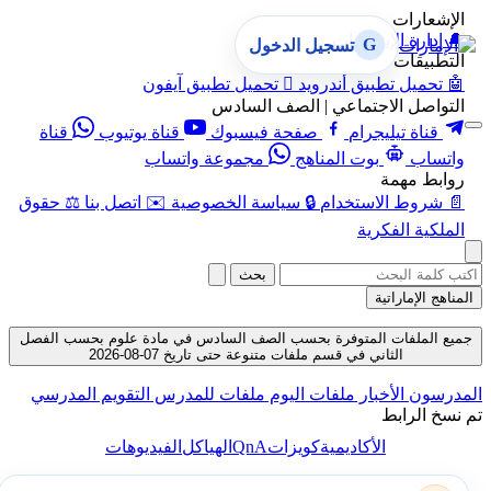
الإشعارات
🔔
إدارة الإشعارات
G
تسجيل الدخول
التطبيقات
🤖
تحميل تطبيق أندرويد

تحميل تطبيق آيفون
التواصل الاجتماعي | الصف السادس
قناة تيليجرام
صفحة فيسبوك
قناة يوتيوب
قناة
واتساب
بوت المناهج
مجموعة واتساب
روابط مهمة
📄
شروط الاستخدام
🔒
سياسة الخصوصية
✉️
اتصل بنا
⚖️
حقوق
الملكية الفكرية
بحث
المناهج الإماراتية
جميع الملفات المتوفرة بحسب الصف السادس في مادة علوم بحسب الفصل
الثاني في قسم ملفات متنوعة حتى تاريخ 07-08-2026
المدرسون
الأخبار
ملفات اليوم
ملفات للمدرس
التقويم المدرسي
تم نسخ الرابط
QnA
الأكاديمية
كويزات
الهياكل
الفيديوهات