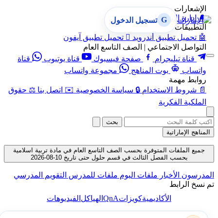
الإشعارات
🔔
إدارة الإشعارات
G
تسجيل الدخول
التطبيقات
🤖
تحميل تطبيق أندرويد

تحميل تطبيق آيفون
التواصل الاجتماعي | الصف التاسع العام
قناة تيليجرام
صفحة فيسبوك
قناة يوتيوب
قناة
واتساب
بوت المناهج
مجموعة واتساب
روابط مهمة
📄
شروط الاستخدام
🔒
سياسة الخصوصية
✉️
اتصل بنا
⚖️
حقوق
الملكية الفكرية
بحث
المناهج الإماراتية
جميع الملفات المتوفرة بحسب الصف التاسع العام في مادة تربية اسلامية
بحسب الفصل الثالث في قسم حلول حتى تاريخ 10-08-2026
المدرسون
الأخبار
ملفات اليوم
ملفات للمدرس
التقويم المدرسي
تم نسخ الرابط
QnA
الأكاديمية
كويزات
الهياكل
الفيديوهات