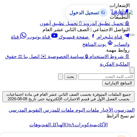
الإشعارات
🔔
إدارة الإشعارات
G
تسجيل الدخول
التطبيقات
🤖
تحميل تطبيق أندرويد

تحميل تطبيق آيفون
التواصل الاجتماعي | الصف الثاني عشر العام
قناة تيليجرام
صفحة فيسبوك
قناة يوتيوب
قناة
واتساب
بوت المناهج
روابط مهمة
📄
شروط الاستخدام
🔒
سياسة الخصوصية
✉️
اتصل بنا
⚖️
حقوق
الملكية الفكرية
بحث
المناهج الإماراتية
جميع الملفات المتوفرة بحسب الصف الثاني عشر العام في مادة اجتماعيات
بحسب الفصل الأول في قسم الاختبارات الإلكترونية حتى تاريخ 08-08-2026
المدرسون
الأخبار
ملفات اليوم
ملفات للمدرس
التقويم المدرسي
تم نسخ الرابط
QnA
الأكاديمية
كويزات
الهياكل
الفيديوهات