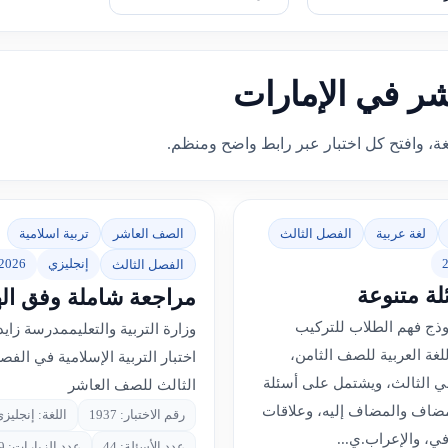
شر في الإمارات
غة، وافتح كل اختبار عبر رابط واضح ومنظم.
لغة عربية
الفصل الثالث
الصف العاشر
تربية اسلامية
إنجليزي
2026
الفصل الثالث
لة متنوعة
مراجعة شاملة وفق ال
موذج فهم الطلاب للتركيب
وزارة التربية والتعليممدرسة زايد
لغة العربية للصف الثامن،
اختبار التربية الإسلامية في الف
ي الثالث، ويشتمل على أسئلة
الثالث للصف العاشر
مضاف والمضاف إليه، وعلاقات
رقم الاختبار: 1937
اللغة: إنجليز
في، والإعراب.ي...
عدد الأسئلة: 44
عدد الزيارات: 2059