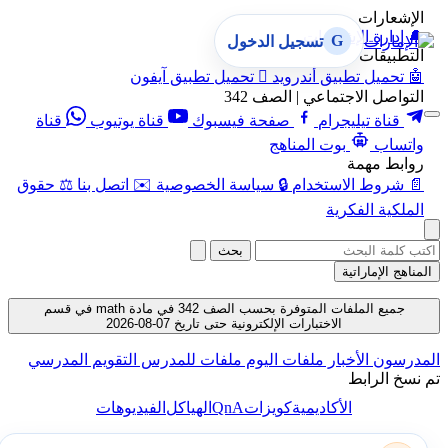
الإشعارات
🔔
إدارة الإشعارات
G
تسجيل الدخول
التطبيقات
🤖
تحميل تطبيق أندرويد

تحميل تطبيق آيفون
التواصل الاجتماعي | الصف 342
قناة تيليجرام
صفحة فيسبوك
قناة يوتيوب
قناة
واتساب
بوت المناهج
روابط مهمة
📄
شروط الاستخدام
🔒
سياسة الخصوصية
✉️
اتصل بنا
⚖️
حقوق
الملكية الفكرية
بحث
المناهج الإماراتية
جميع الملفات المتوفرة بحسب الصف 342 في مادة math في قسم
الاختبارات الإلكترونية حتى تاريخ 07-08-2026
المدرسون
الأخبار
ملفات اليوم
ملفات للمدرس
التقويم المدرسي
تم نسخ الرابط
QnA
الأكاديمية
كويزات
الهياكل
الفيديوهات