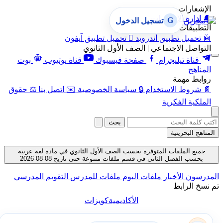
الإشعارات
🔔
إدارة الإشعارات
G
تسجيل الدخول
التطبيقات
🤖
تحميل تطبيق أندرويد

تحميل تطبيق آيفون
التواصل الاجتماعي | الصف الأول الثانوي
قناة تيليجرام
صفحة فيسبوك
قناة يوتيوب
بوت
المناهج
روابط مهمة
📄
شروط الاستخدام
🔒
سياسة الخصوصية
✉️
اتصل بنا
⚖️
حقوق
الملكية الفكرية
بحث
المناهج البحرينية
جميع الملفات المتوفرة بحسب الصف الأول الثانوي في مادة لغة عربية
بحسب الفصل الثاني في قسم ملفات متنوعة حتى تاريخ 08-08-2026
المدرسون
الأخبار
ملفات اليوم
ملفات للمدرس
التقويم المدرسي
تم نسخ الرابط
الأكاديمية
كويزات