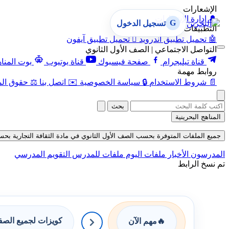
الإشعارات
🔔
إدارة الإشعارات
G
تسجيل الدخول
التطبيقات
🤖
تحميل تطبيق أندرويد

تحميل تطبيق آيفون
التواصل الاجتماعي | الصف الأول الثانوي
قناة تيليجرام
صفحة فيسبوك
قناة يوتيوب
بوت المنا
روابط مهمة
📄
شروط الاستخدام
🔒
سياسة الخصوصية
✉️
اتصل بنا
⚖️
حقوق الم
بحث
المناهج البحرينية
جميع الملفات المتوفرة بحسب الصف الأول الثانوي في مادة الثقافة التجارية بحسب الفصل
المدرسون
الأخبار
ملفات اليوم
ملفات للمدرس
التقويم المدرسي
تم نسخ الرابط
كويزات لجميع الص
🔥
مهم الآن