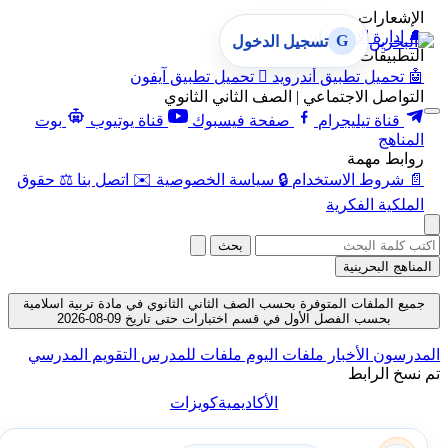
الإشعارات
🔔
إدارة الإشعارات
G
تسجيل الدخول
التطبيقات
🤖
تحميل تطبيق أندرويد

تحميل تطبيق آيفون
التواصل الاجتماعي | الصف الثاني الثانوي
قناة تيليجرام
صفحة فيسبوك
قناة يوتيوب
بوت
المناهج
روابط مهمة
📄
شروط الاستخدام
🔒
سياسة الخصوصية
✉️
اتصل بنا
⚖️
حقوق
الملكية الفكرية
بحث
المناهج البحرينية
جميع الملفات المتوفرة بحسب الصف الثاني الثانوي في مادة تربية اسلامية
بحسب الفصل الأول في قسم اختبارات حتى تاريخ 09-08-2026
المدرسون
الأخبار
ملفات اليوم
ملفات للمدرس
التقويم المدرسي
تم نسخ الرابط
الأكاديمية
كويزات