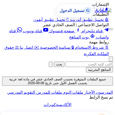
الإشعارات
🔔
إدارة الإشعارات
G
تسجيل الدخول
التطبيقات
🤖
تحميل تطبيق أندرويد

تحميل تطبيق آيفون
التواصل الاجتماعي | الصف الحادي عشر
قناة تيليجرام
صفحة فيسبوك
قناة يوتيوب
قناة
واتساب
بوت المناهج
روابط مهمة
📄
شروط الاستخدام
🔒
سياسة الخصوصية
✉️
اتصل بنا
⚖️
حقوق
الملكية الفكرية
بحث
المناهج البحرينية
جميع الملفات المتوفرة بحسب الصف الحادي عشر في مادة لغة عربية
بحسب الفصل الأول حتى تاريخ 08-08-2026
المدرسون
الأخبار
ملفات اليوم
ملفات للمدرس
التقويم المدرسي
تم نسخ الرابط
الأكاديمية
كويزات