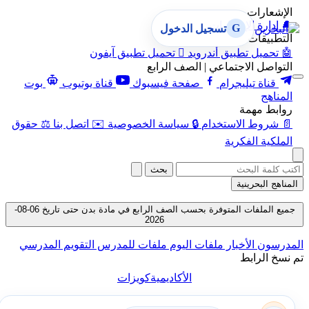
الإشعارات
🔔
إدارة الإشعارات
G
تسجيل الدخول
التطبيقات
🤖
تحميل تطبيق أندرويد

تحميل تطبيق آيفون
التواصل الاجتماعي | الصف الرابع
قناة تيليجرام
صفحة فيسبوك
قناة يوتيوب
بوت
المناهج
روابط مهمة
📄
شروط الاستخدام
🔒
سياسة الخصوصية
✉️
اتصل بنا
⚖️
حقوق
الملكية الفكرية
بحث
المناهج البحرينية
جميع الملفات المتوفرة بحسب الصف الرابع في مادة بدن حتى تاريخ 06-08-
2026
المدرسون
الأخبار
ملفات اليوم
ملفات للمدرس
التقويم المدرسي
تم نسخ الرابط
الأكاديمية
كويزات