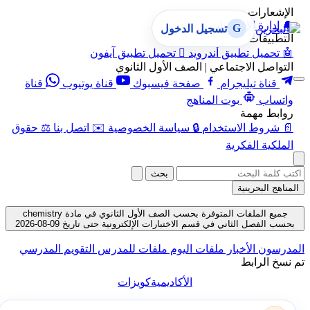
الإشعارات
🔔
إدارة الإشعارات
G
تسجيل الدخول
التطبيقات
🤖
تحميل تطبيق أندرويد

تحميل تطبيق آيفون
التواصل الاجتماعي | الصف الأول الثانوي
قناة تيليجرام
صفحة فيسبوك
قناة يوتيوب
قناة
واتساب
بوت المناهج
روابط مهمة
📄
شروط الاستخدام
🔒
سياسة الخصوصية
✉️
اتصل بنا
⚖️
حقوق
الملكية الفكرية
بحث
المناهج البحرينية
جميع الملفات المتوفرة بحسب الصف الأول الثانوي في مادة chemistry
بحسب الفصل الثاني في قسم الاختبارات الإلكترونية حتى تاريخ 09-08-2026
المدرسون
الأخبار
ملفات اليوم
ملفات للمدرس
التقويم المدرسي
تم نسخ الرابط
الأكاديمية
كويزات