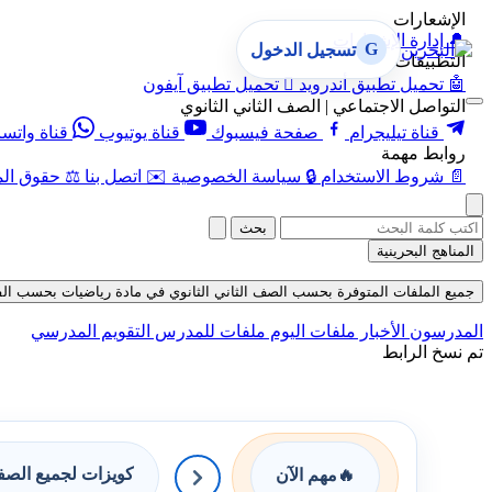
الإشعارات
🔔
إدارة الإشعارات
G
تسجيل الدخول
التطبيقات
🤖
تحميل تطبيق أندرويد

تحميل تطبيق آيفون
التواصل الاجتماعي | الصف الثاني الثانوي
قناة تيليجرام
صفحة فيسبوك
قناة يوتيوب
قناة واتس
روابط مهمة
📄
شروط الاستخدام
🔒
سياسة الخصوصية
✉️
اتصل بنا
⚖️
حقوق الم
بحث
المناهج البحرينية
جميع الملفات المتوفرة بحسب الصف الثاني الثانوي في مادة رياضيات بحسب الفصل الأول
المدرسون
الأخبار
ملفات اليوم
ملفات للمدرس
التقويم المدرسي
تم نسخ الرابط
كويزات لجميع الص
🔥
مهم الآن