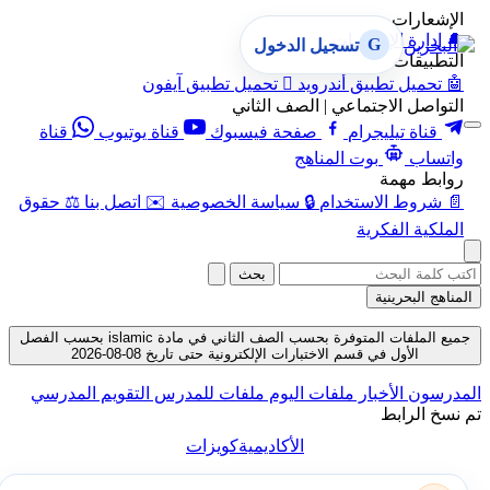
الإشعارات
🔔
إدارة الإشعارات
G
تسجيل الدخول
التطبيقات
🤖
تحميل تطبيق أندرويد

تحميل تطبيق آيفون
التواصل الاجتماعي | الصف الثاني
قناة تيليجرام
صفحة فيسبوك
قناة يوتيوب
قناة
واتساب
بوت المناهج
روابط مهمة
📄
شروط الاستخدام
🔒
سياسة الخصوصية
✉️
اتصل بنا
⚖️
حقوق
الملكية الفكرية
بحث
المناهج البحرينية
جميع الملفات المتوفرة بحسب الصف الثاني في مادة islamic بحسب الفصل
الأول في قسم الاختبارات الإلكترونية حتى تاريخ 08-08-2026
المدرسون
الأخبار
ملفات اليوم
ملفات للمدرس
التقويم المدرسي
تم نسخ الرابط
الأكاديمية
كويزات