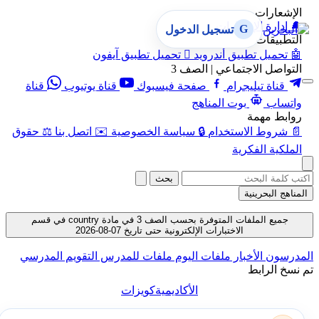
الإشعارات
🔔
إدارة الإشعارات
G
تسجيل الدخول
التطبيقات
🤖
تحميل تطبيق أندرويد

تحميل تطبيق آيفون
التواصل الاجتماعي | الصف 3
قناة تيليجرام
صفحة فيسبوك
قناة يوتيوب
قناة
واتساب
بوت المناهج
روابط مهمة
📄
شروط الاستخدام
🔒
سياسة الخصوصية
✉️
اتصل بنا
⚖️
حقوق
الملكية الفكرية
بحث
المناهج البحرينية
جميع الملفات المتوفرة بحسب الصف 3 في مادة country في قسم
الاختبارات الإلكترونية حتى تاريخ 07-08-2026
المدرسون
الأخبار
ملفات اليوم
ملفات للمدرس
التقويم المدرسي
تم نسخ الرابط
الأكاديمية
كويزات