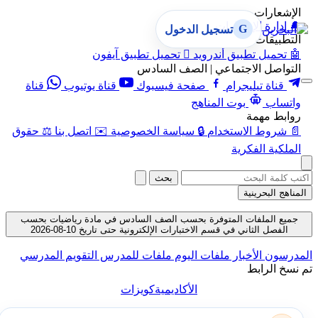
الإشعارات
🔔
إدارة الإشعارات
G
تسجيل الدخول
التطبيقات
🤖
تحميل تطبيق أندرويد

تحميل تطبيق آيفون
التواصل الاجتماعي | الصف السادس
قناة تيليجرام
صفحة فيسبوك
قناة يوتيوب
قناة
واتساب
بوت المناهج
روابط مهمة
📄
شروط الاستخدام
🔒
سياسة الخصوصية
✉️
اتصل بنا
⚖️
حقوق
الملكية الفكرية
بحث
المناهج البحرينية
جميع الملفات المتوفرة بحسب الصف السادس في مادة رياضيات بحسب
الفصل الثاني في قسم الاختبارات الإلكترونية حتى تاريخ 10-08-2026
المدرسون
الأخبار
ملفات اليوم
ملفات للمدرس
التقويم المدرسي
تم نسخ الرابط
الأكاديمية
كويزات