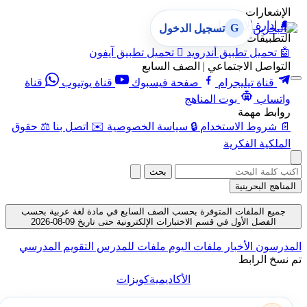
الإشعارات
🔔
إدارة الإشعارات
G
تسجيل الدخول
التطبيقات
🤖
تحميل تطبيق أندرويد

تحميل تطبيق آيفون
التواصل الاجتماعي | الصف السابع
قناة تيليجرام
صفحة فيسبوك
قناة يوتيوب
قناة
واتساب
بوت المناهج
روابط مهمة
📄
شروط الاستخدام
🔒
سياسة الخصوصية
✉️
اتصل بنا
⚖️
حقوق
الملكية الفكرية
بحث
المناهج البحرينية
جميع الملفات المتوفرة بحسب الصف السابع في مادة لغة عربية بحسب
الفصل الأول في قسم الاختبارات الإلكترونية حتى تاريخ 09-08-2026
المدرسون
الأخبار
ملفات اليوم
ملفات للمدرس
التقويم المدرسي
تم نسخ الرابط
الأكاديمية
كويزات