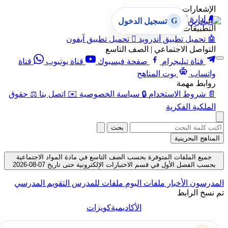
الإشعارات
🔔
إدارة الإشعارات
G
تسجيل الدخول
التطبيقات
🤖
تحميل تطبيق أندرويد

تحميل تطبيق آيفون
التواصل الاجتماعي | الصف التاسع
قناة تيليجرام
صفحة فيسبوك
قناة يوتيوب
قناة
واتساب
بوت المناهج
روابط مهمة
📄
شروط الاستخدام
🔒
سياسة الخصوصية
✉️
اتصل بنا
⚖️
حقوق
الملكية الفكرية
بحث
المناهج البحرينية
جميع الملفات المتوفرة بحسب الصف التاسع في مادة المواد الاجتماعية
بحسب الفصل الأول في قسم الاختبارات الإلكترونية حتى تاريخ 07-08-2026
المدرسون
الأخبار
ملفات اليوم
ملفات للمدرس
التقويم المدرسي
تم نسخ الرابط
الأكاديمية
كويزات