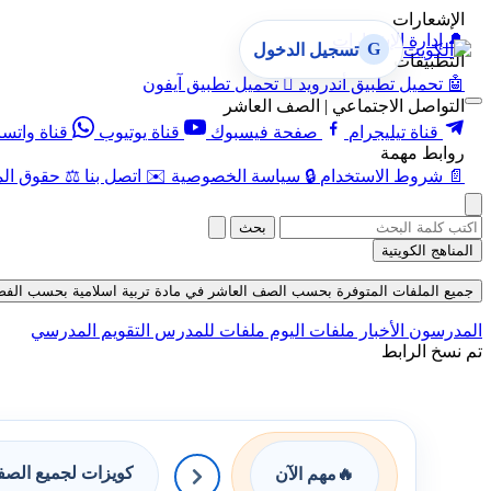
الإشعارات
🔔
إدارة الإشعارات
G
تسجيل الدخول
التطبيقات
🤖
تحميل تطبيق أندرويد

تحميل تطبيق آيفون
التواصل الاجتماعي | الصف العاشر
قناة تيليجرام
صفحة فيسبوك
قناة يوتيوب
قناة واتس
روابط مهمة
📄
شروط الاستخدام
🔒
سياسة الخصوصية
✉️
اتصل بنا
⚖️
حقوق الم
بحث
المناهج الكويتية
جميع الملفات المتوفرة بحسب الصف العاشر في مادة تربية اسلامية بحسب الفصل الثاني 
المدرسون
الأخبار
ملفات اليوم
ملفات للمدرس
التقويم المدرسي
تم نسخ الرابط
كويزات لجميع الص
🔥
مهم الآن