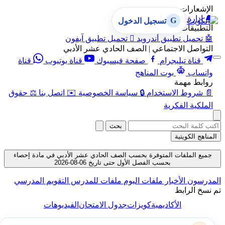
الإشعارات
🔔
إدارة الإشعارات
G
تسجيل الدخول
التطبيقات
🤖
تحميل تطبيق أندرويد

تحميل تطبيق آيفون
التواصل الاجتماعي | الصف الحادي عشر الأدبي
قناة تيليجرام
صفحة فيسبوك
قناة يوتيوب
قناة
واتساب
بوت المناهج
روابط مهمة
📄
شروط الاستخدام
🔒
سياسة الخصوصية
✉️
اتصل بنا
⚖️
حقوق
الملكية الفكرية
بحث
المناهج الكويتية
جميع الملفات المتوفرة بحسب الصف الحادي عشر الأدبي في مادة إحصاء
بحسب الفصل الأول حتى تاريخ 06-08-2026
المدرسون
الأخبار
ملفات اليوم
ملفات للمدرس
التقويم المدرسي
تم نسخ الرابط
الأكاديمية
كويزات
جدول الامتحان
الفيديوهات