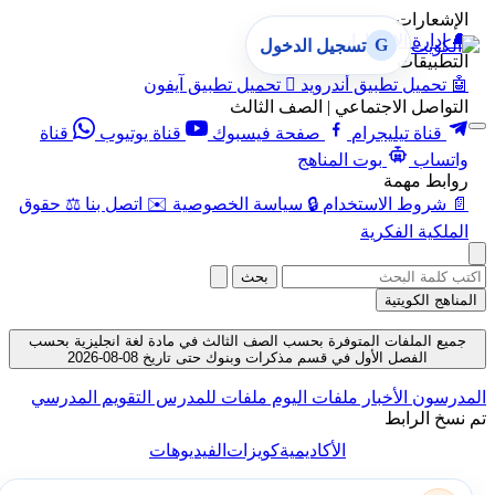
الإشعارات
🔔
إدارة الإشعارات
G
تسجيل الدخول
التطبيقات
🤖
تحميل تطبيق أندرويد

تحميل تطبيق آيفون
التواصل الاجتماعي | الصف الثالث
قناة تيليجرام
صفحة فيسبوك
قناة يوتيوب
قناة
واتساب
بوت المناهج
روابط مهمة
📄
شروط الاستخدام
🔒
سياسة الخصوصية
✉️
اتصل بنا
⚖️
حقوق
الملكية الفكرية
بحث
المناهج الكويتية
جميع الملفات المتوفرة بحسب الصف الثالث في مادة لغة انجليزية بحسب
الفصل الأول في قسم مذكرات وبنوك حتى تاريخ 08-08-2026
المدرسون
الأخبار
ملفات اليوم
ملفات للمدرس
التقويم المدرسي
تم نسخ الرابط
الأكاديمية
كويزات
الفيديوهات