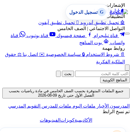
الإشعارات
🔔
إدارة الإشعارات
G
تسجيل الدخول
التطبيقات
🤖
تحميل تطبيق أندرويد

تحميل تطبيق آيفون
التواصل الاجتماعي | الصف الخامس
قناة تيليجرام
صفحة فيسبوك
قناة يوتيوب
قناة
واتساب
بوت المناهج
روابط مهمة
📄
شروط الاستخدام
🔒
سياسة الخصوصية
✉️
اتصل بنا
⚖️
حقوق
الملكية الفكرية
بحث
المناهج الكويتية
جميع الملفات المتوفرة بحسب الصف الخامس في مادة رياضيات بحسب
الفصل الأول حتى تاريخ 09-08-2026
المدرسون
الأخبار
ملفات اليوم
ملفات للمدرس
التقويم المدرسي
تم نسخ الرابط
الأكاديمية
كويزات
الفيديوهات