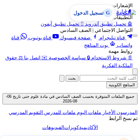
الإشعارات
🔔
إدارة الإشعارات
G
تسجيل الدخول
التطبيقات
🤖
تحميل تطبيق أندرويد

تحميل تطبيق آيفون
التواصل الاجتماعي | الصف السادس
قناة تيليجرام
صفحة فيسبوك
قناة يوتيوب
قناة
واتساب
بوت المناهج
روابط مهمة
📄
شروط الاستخدام
🔒
سياسة الخصوصية
✉️
اتصل بنا
⚖️
حقوق
الملكية الفكرية
بحث
المناهج الكويتية
جميع الملفات المتوفرة بحسب الصف السادس في مادة علوم حتى تاريخ 06-
08-2026
المدرسون
الأخبار
ملفات اليوم
ملفات للمدرس
التقويم المدرسي
تم نسخ الرابط
الأكاديمية
كويزات
الفيديوهات