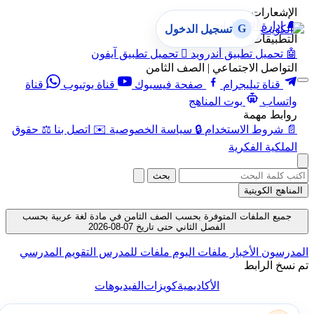
الإشعارات
🔔
إدارة الإشعارات
G
تسجيل الدخول
التطبيقات
🤖
تحميل تطبيق أندرويد

تحميل تطبيق آيفون
التواصل الاجتماعي | الصف الثامن
قناة تيليجرام
صفحة فيسبوك
قناة يوتيوب
قناة
واتساب
بوت المناهج
روابط مهمة
📄
شروط الاستخدام
🔒
سياسة الخصوصية
✉️
اتصل بنا
⚖️
حقوق
الملكية الفكرية
بحث
المناهج الكويتية
جميع الملفات المتوفرة بحسب الصف الثامن في مادة لغة عربية بحسب
الفصل الثاني حتى تاريخ 07-08-2026
المدرسون
الأخبار
ملفات اليوم
ملفات للمدرس
التقويم المدرسي
تم نسخ الرابط
الأكاديمية
كويزات
الفيديوهات