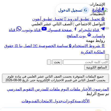
الإشعارات
🔔
إدارة الإشعارات
G
تسجيل الدخول
التطبيقات
🤖
تحميل تطبيق أندرويد

تحميل تطبيق آيفون
التواصل الاجتماعي | الصف الثاني عشر العلمي
قناة تيليجرام
صفحة فيسبوك
قناة يوتيوب
قناة
واتساب
بوت المناهج
روابط مهمة
📄
شروط الاستخدام
🔒
سياسة الخصوصية
✉️
اتصل بنا
⚖️
حقوق
الملكية الفكرية
بحث
المناهج الكويتية
جميع الملفات المتوفرة بحسب الصف الثاني عشر العلمي في مادة علوم
بحسب الفصل الثاني في قسم الاختبارات الإلكترونية حتى تاريخ 08-08-2026
المدرسون
الأخبار
ملفات اليوم
ملفات للمدرس
التقويم المدرسي
تم نسخ الرابط
الأكاديمية
كويزات
جدول الامتحان
الفيديوهات