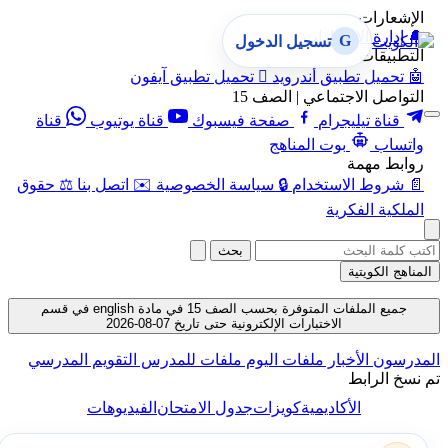
الإشعارات
🔔
إدارة الإشعارات
G
تسجيل الدخول
التطبيقات
🤖
تحميل تطبيق أندرويد

تحميل تطبيق آيفون
التواصل الاجتماعي | الصف 15
قناة تيليجرام
صفحة فيسبوك
قناة يوتيوب
قناة
واتساب
بوت المناهج
روابط مهمة
📄
شروط الاستخدام
🔒
سياسة الخصوصية
✉️
اتصل بنا
⚖️
حقوق
الملكية الفكرية
بحث
المناهج الكويتية
جميع الملفات المتوفرة بحسب الصف 15 في مادة english في قسم
الاختبارات الإلكترونية حتى تاريخ 07-08-2026
المدرسون
الأخبار
ملفات اليوم
ملفات للمدرس
التقويم المدرسي
تم نسخ الرابط
الأكاديمية
كويزات
جدول الامتحان
الفيديوهات