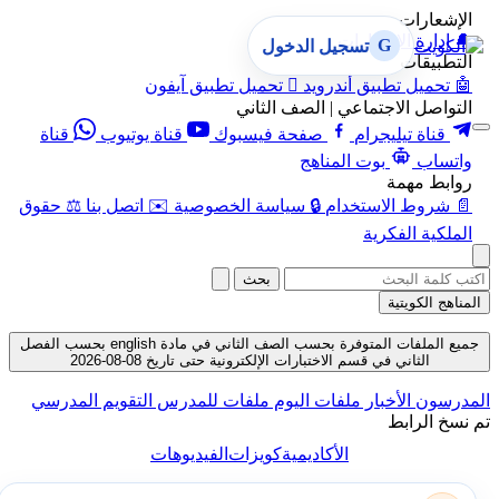
الإشعارات
🔔
إدارة الإشعارات
G
تسجيل الدخول
التطبيقات
🤖
تحميل تطبيق أندرويد

تحميل تطبيق آيفون
التواصل الاجتماعي | الصف الثاني
قناة تيليجرام
صفحة فيسبوك
قناة يوتيوب
قناة
واتساب
بوت المناهج
روابط مهمة
📄
شروط الاستخدام
🔒
سياسة الخصوصية
✉️
اتصل بنا
⚖️
حقوق
الملكية الفكرية
بحث
المناهج الكويتية
جميع الملفات المتوفرة بحسب الصف الثاني في مادة english بحسب الفصل
الثاني في قسم الاختبارات الإلكترونية حتى تاريخ 08-08-2026
المدرسون
الأخبار
ملفات اليوم
ملفات للمدرس
التقويم المدرسي
تم نسخ الرابط
الأكاديمية
كويزات
الفيديوهات