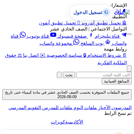
الإشعارات
🔔
إدارة الإشعارات
G
تسجيل الدخول
التطبيقات
🤖
تحميل تطبيق أندرويد

تحميل تطبيق آيفون
التواصل الاجتماعي | الصف الحادي عشر
قناة تيليجرام
صفحة فيسبوك
قناة يوتيوب
قناة
واتساب
بوت المناهج
مجموعة واتساب
روابط مهمة
📄
شروط الاستخدام
🔒
سياسة الخصوصية
✉️
اتصل بنا
⚖️
حقوق
الملكية الفكرية
بحث
المناهج العمانية
جميع الملفات المتوفرة بحسب الصف الحادي عشر في مادة كيمياء حتى تاريخ
09-08-2026
المدرسون
الأخبار
ملفات اليوم
ملفات للمدرس
التقويم المدرسي
تم نسخ الرابط
الأكاديمية
كويزات