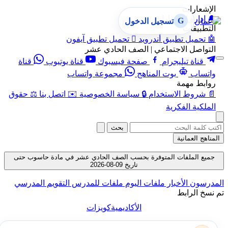
الإشعارات
🔔
إدارة الإشعارات
G
تسجيل الدخول
التطبيقات
🤖
تحميل تطبيق أندرويد

تحميل تطبيق آيفون
التواصل الاجتماعي | الصف الحادي عشر
قناة تيليجرام
صفحة فيسبوك
قناة يوتيوب
قناة
واتساب
بوت المناهج
مجموعة واتساب
روابط مهمة
📄
شروط الاستخدام
🔒
سياسة الخصوصية
✉️
اتصل بنا
⚖️
حقوق
الملكية الفكرية
بحث
المناهج العمانية
جميع الملفات المتوفرة بحسب الصف الحادي عشر في مادة حاسوب حتى
تاريخ 09-08-2026
المدرسون
الأخبار
ملفات اليوم
ملفات للمدرس
التقويم المدرسي
تم نسخ الرابط
الأكاديمية
كويزات