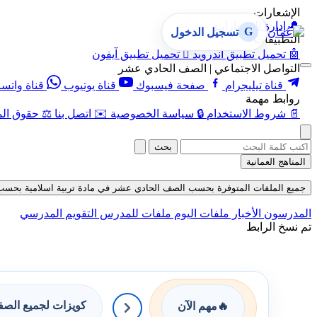
الإشعارات
🔔
إدارة الإشعارات
G
تسجيل الدخول
التطبيقات
🤖
تحميل تطبيق أندرويد

تحميل تطبيق آيفون
التواصل الاجتماعي | الصف الحادي عشر
قناة تيليجرام
صفحة فيسبوك
قناة يوتيوب
قناة واتس
روابط مهمة
📄
شروط الاستخدام
🔒
سياسة الخصوصية
✉️
اتصل بنا
⚖️
حقوق الم
بحث
المناهج العمانية
جميع الملفات المتوفرة بحسب الصف الحادي عشر في مادة تربية اسلامية بحسب الفصل
المدرسون
الأخبار
ملفات اليوم
ملفات للمدرس
التقويم المدرسي
تم نسخ الرابط
كويزات لجميع الص
🔥
مهم الآن