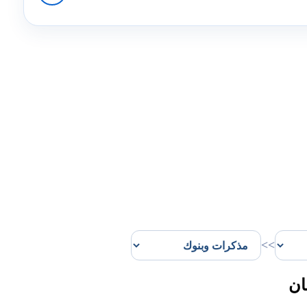
>>
ان