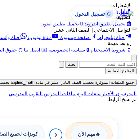
الإشعارات
🔔
إدارة الإشعارات
G
تسجيل الدخول
التطبيقات
🤖
تحميل تطبيق أندرويد

تحميل تطبيق آيفون
التواصل الاجتماعي | الصف الثاني عشر
قناة تيليجرام
صفحة فيسبوك
قناة يوتيوب
قناة واتس
روابط مهمة
📄
شروط الاستخدام
🔒
سياسة الخصوصية
✉️
اتصل بنا
⚖️
حقوق الم
بحث
المناهج العمانية
جميع الملفات المتوفرة بحسب الصف الثاني عشر في مادة applied_math بحسب الفصل الأول حتى تاريخ 07-08-2026
المدرسون
الأخبار
ملفات اليوم
ملفات للمدرس
التقويم المدرسي
تم نسخ الرابط
كويزات لجميع الص
🔥
مهم الآن