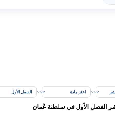
>>
>>