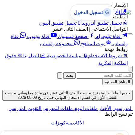
الإشعارات
🔔
إدارة الإشعارات
G
تسجيل الدخول
التطبيقات
🤖
تحميل تطبيق أندرويد

تحميل تطبيق آيفون
التواصل الاجتماعي | الصف الثاني عشر
قناة تيليجرام
صفحة فيسبوك
قناة يوتيوب
قناة
واتساب
بوت المناهج
مجموعة واتساب
روابط مهمة
📄
شروط الاستخدام
🔒
سياسة الخصوصية
✉️
اتصل بنا
⚖️
حقوق
الملكية الفكرية
بحث
المناهج العمانية
جميع الملفات المتوفرة بحسب الصف الثاني عشر في مادة هذا وطني بحسب
الفصل الأول في قسم الامتحان النهائي حتى تاريخ 09-08-2026
المدرسون
الأخبار
ملفات اليوم
ملفات للمدرس
التقويم المدرسي
تم نسخ الرابط
الأكاديمية
كويزات