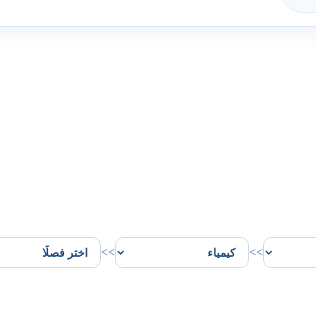
>>
>>