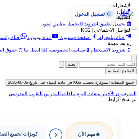
الإشعارات
🔔
إدارة الإشعارات
G
تسجيل الدخول
التطبيقات
🤖
تحميل تطبيق أندرويد

تحميل تطبيق آيفون
التواصل الاجتماعي | KG2
قناة تيليجرام
صفحة فيسبوك
قناة يوتيوب
قناة واتس
روابط مهمة
📄
شروط الاستخدام
🔒
سياسة الخصوصية
✉️
اتصل بنا
⚖️
حقوق الم
بحث
المناهج العمانية
جميع الملفات المتوفرة بحسب KG2 في مادة كيمياء حتى تاريخ 06-08-2026
المدرسون
الأخبار
ملفات اليوم
ملفات للمدرس
التقويم المدرسي
تم نسخ الرابط
كويزات لجميع الص
🔥
مهم الآن