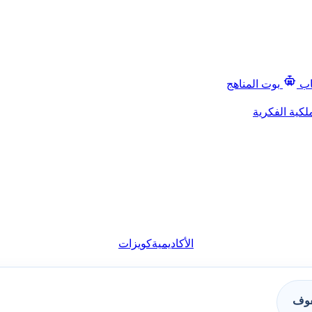
اب
بوت المناهج
لكية الفكرية
الأكاديمية
كويزات
فوف