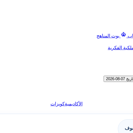
اب
بوت المناهج
لكية الفكرية
الأكاديمية
كويزات
فوف