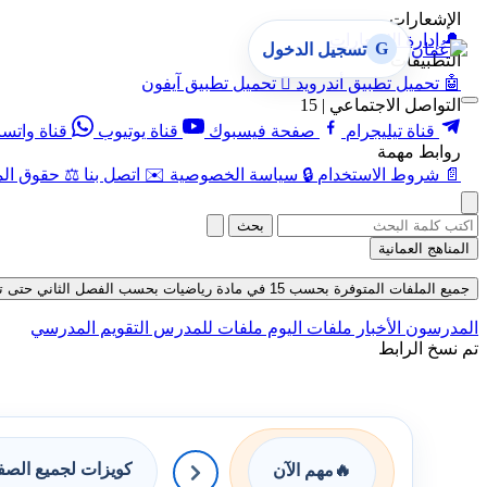
الإشعارات
🔔
إدارة الإشعارات
G
تسجيل الدخول
التطبيقات
🤖
تحميل تطبيق أندرويد

تحميل تطبيق آيفون
التواصل الاجتماعي | 15
قناة تيليجرام
صفحة فيسبوك
قناة يوتيوب
قناة واتس
روابط مهمة
📄
شروط الاستخدام
🔒
سياسة الخصوصية
✉️
اتصل بنا
⚖️
حقوق الم
بحث
المناهج العمانية
جميع الملفات المتوفرة بحسب 15 في مادة رياضيات بحسب الفصل الثاني حتى تاريخ 07-08-2026
المدرسون
الأخبار
ملفات اليوم
ملفات للمدرس
التقويم المدرسي
تم نسخ الرابط
كويزات لجميع الص
🔥
مهم الآن