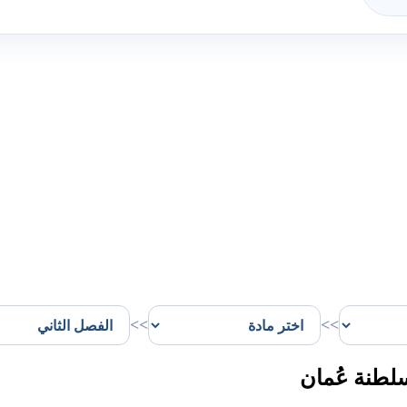
>>
>>