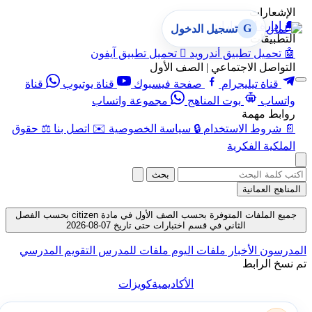
الإشعارات
🔔
إدارة الإشعارات
G
تسجيل الدخول
التطبيقات
🤖
تحميل تطبيق أندرويد

تحميل تطبيق آيفون
التواصل الاجتماعي | الصف الأول
قناة تيليجرام
صفحة فيسبوك
قناة يوتيوب
قناة
واتساب
بوت المناهج
مجموعة واتساب
روابط مهمة
📄
شروط الاستخدام
🔒
سياسة الخصوصية
✉️
اتصل بنا
⚖️
حقوق
الملكية الفكرية
بحث
المناهج العمانية
جميع الملفات المتوفرة بحسب الصف الأول في مادة citizen بحسب الفصل
الثاني في قسم اختبارات حتى تاريخ 07-08-2026
المدرسون
الأخبار
ملفات اليوم
ملفات للمدرس
التقويم المدرسي
تم نسخ الرابط
الأكاديمية
كويزات