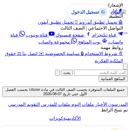
الإشعارات
🔔
إدارة الإشعارات
G
تسجيل الدخول
التطبيقات
🤖
تحميل تطبيق أندرويد

تحميل تطبيق آيفون
التواصل الاجتماعي | الصف الثالث
قناة تيليجرام
صفحة فيسبوك
قناة يوتيوب
قناة
واتساب
بوت المناهج
مجموعة واتساب
روابط مهمة
📄
شروط الاستخدام
🔒
سياسة الخصوصية
✉️
اتصل بنا
⚖️
حقوق
الملكية الفكرية
بحث
المناهج العمانية
جميع الملفات المتوفرة بحسب الصف الثالث في مادة citizen بحسب الفصل
الأول حتى تاريخ 07-08-2026
المدرسون
الأخبار
ملفات اليوم
ملفات للمدرس
التقويم المدرسي
تم نسخ الرابط
الأكاديمية
كويزات