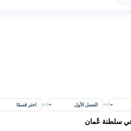
>>
>>