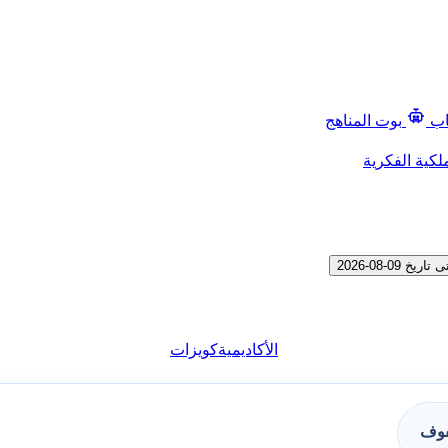
اب
بوت المناهج
لكية الفكرية
الأكاديمية
كويزات
فوف