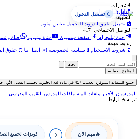
الإشعارات
🔔
إدارة الإشعارات
G
تسجيل الدخول
التطبيقات
🤖
تحميل تطبيق أندرويد

تحميل تطبيق آيفون
التواصل الاجتماعي | 417
قناة تيليجرام
صفحة فيسبوك
قناة يوتيوب
قناة واتس
روابط مهمة
📄
شروط الاستخدام
🔒
سياسة الخصوصية
✉️
اتصل بنا
⚖️
حقوق الم
بحث
المناهج العمانية
جميع الملفات المتوفرة بحسب 417 في مادة لغة انجليزية بحسب الفصل الأول حتى تاريخ 09-08-2026
المدرسون
الأخبار
ملفات اليوم
ملفات للمدرس
التقويم المدرسي
تم نسخ الرابط
كويزات لجميع الص
🔥
مهم الآن