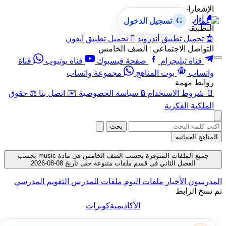
الإشعارات
🔔
إدارة الإشعارات
G
تسجيل الدخول
التطبيقات
🤖
تحميل تطبيق أندرويد

تحميل تطبيق آيفون
التواصل الاجتماعي | الصف الخامس
قناة تيليجرام
صفحة فيسبوك
قناة يوتيوب
قناة
واتساب
بوت المناهج
مجموعة واتساب
روابط مهمة
📄
شروط الاستخدام
🔒
سياسة الخصوصية
✉️
اتصل بنا
⚖️
حقوق
الملكية الفكرية
بحث
المناهج العمانية
جميع الملفات المتوفرة بحسب الصف الخامس في مادة music بحسب
الفصل الثاني في قسم ملفات متنوعة حتى تاريخ 08-08-2026
المدرسون
الأخبار
ملفات اليوم
ملفات للمدرس
التقويم المدرسي
تم نسخ الرابط
الأكاديمية
كويزات