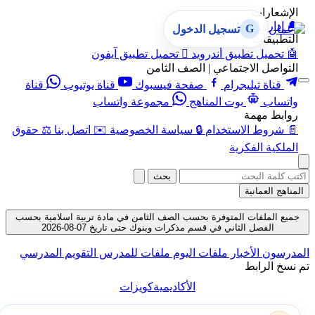
الإشعارات
🔔
إدارة الإشعارات
G
تسجيل الدخول
التطبيقات
🤖
تحميل تطبيق أندرويد

تحميل تطبيق آيفون
التواصل الاجتماعي | الصف الثامن
قناة تيليجرام
صفحة فيسبوك
قناة يوتيوب
قناة
واتساب
بوت المناهج
مجموعة واتساب
روابط مهمة
📄
شروط الاستخدام
🔒
سياسة الخصوصية
✉️
اتصل بنا
⚖️
حقوق
الملكية الفكرية
بحث
المناهج العمانية
جميع الملفات المتوفرة بحسب الصف الثامن في مادة تربية اسلامية بحسب
الفصل الثاني في قسم مذكرات وبنوك حتى تاريخ 07-08-2026
المدرسون
الأخبار
ملفات اليوم
ملفات للمدرس
التقويم المدرسي
تم نسخ الرابط
الأكاديمية
كويزات