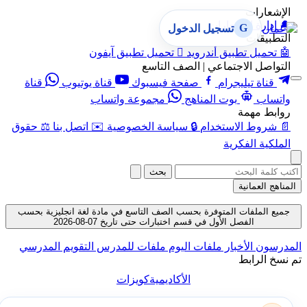
الإشعارات
🔔
إدارة الإشعارات
G
تسجيل الدخول
التطبيقات
🤖
تحميل تطبيق أندرويد

تحميل تطبيق آيفون
التواصل الاجتماعي | الصف التاسع
قناة تيليجرام
صفحة فيسبوك
قناة يوتيوب
قناة
واتساب
بوت المناهج
مجموعة واتساب
روابط مهمة
📄
شروط الاستخدام
🔒
سياسة الخصوصية
✉️
اتصل بنا
⚖️
حقوق
الملكية الفكرية
بحث
المناهج العمانية
جميع الملفات المتوفرة بحسب الصف التاسع في مادة لغة انجليزية بحسب
الفصل الأول في قسم اختبارات حتى تاريخ 07-08-2026
المدرسون
الأخبار
ملفات اليوم
ملفات للمدرس
التقويم المدرسي
تم نسخ الرابط
الأكاديمية
كويزات