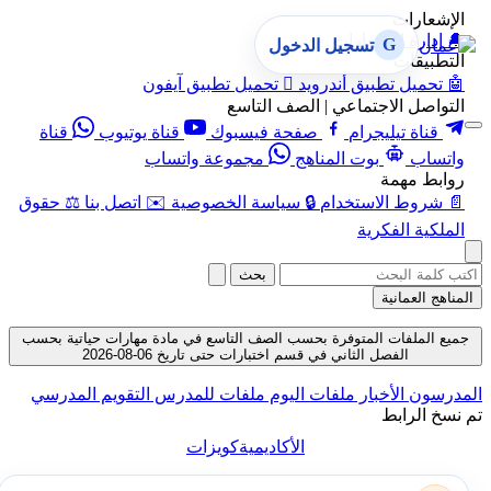
الإشعارات
🔔
إدارة الإشعارات
G
تسجيل الدخول
التطبيقات
🤖
تحميل تطبيق أندرويد

تحميل تطبيق آيفون
التواصل الاجتماعي | الصف التاسع
قناة تيليجرام
صفحة فيسبوك
قناة يوتيوب
قناة
واتساب
بوت المناهج
مجموعة واتساب
روابط مهمة
📄
شروط الاستخدام
🔒
سياسة الخصوصية
✉️
اتصل بنا
⚖️
حقوق
الملكية الفكرية
بحث
المناهج العمانية
جميع الملفات المتوفرة بحسب الصف التاسع في مادة مهارات حياتية بحسب
الفصل الثاني في قسم اختبارات حتى تاريخ 06-08-2026
المدرسون
الأخبار
ملفات اليوم
ملفات للمدرس
التقويم المدرسي
تم نسخ الرابط
الأكاديمية
كويزات