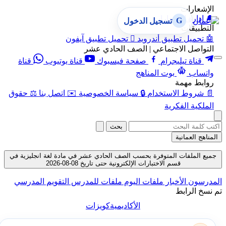
الإشعارات
🔔
إدارة الإشعارات
G
تسجيل الدخول
التطبيقات
🤖
تحميل تطبيق أندرويد

تحميل تطبيق آيفون
التواصل الاجتماعي | الصف الحادي عشر
قناة تيليجرام
صفحة فيسبوك
قناة يوتيوب
قناة
واتساب
بوت المناهج
روابط مهمة
📄
شروط الاستخدام
🔒
سياسة الخصوصية
✉️
اتصل بنا
⚖️
حقوق
الملكية الفكرية
بحث
المناهج العمانية
جميع الملفات المتوفرة بحسب الصف الحادي عشر في مادة لغة انجليزية في
قسم الاختبارات الإلكترونية حتى تاريخ 08-08-2026
المدرسون
الأخبار
ملفات اليوم
ملفات للمدرس
التقويم المدرسي
تم نسخ الرابط
الأكاديمية
كويزات