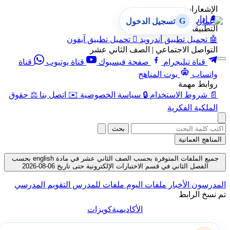
الإشعارات
🔔
إدارة الإشعارات
G
تسجيل الدخول
التطبيقات
🤖
تحميل تطبيق أندرويد

تحميل تطبيق آيفون
التواصل الاجتماعي | الصف الثاني عشر
قناة تيليجرام
صفحة فيسبوك
قناة يوتيوب
قناة
واتساب
بوت المناهج
روابط مهمة
📄
شروط الاستخدام
🔒
سياسة الخصوصية
✉️
اتصل بنا
⚖️
حقوق
الملكية الفكرية
بحث
المناهج العمانية
جميع الملفات المتوفرة بحسب الصف الثاني عشر في مادة english بحسب
الفصل الثاني في قسم الاختبارات الإلكترونية حتى تاريخ 06-08-2026
المدرسون
الأخبار
ملفات اليوم
ملفات للمدرس
التقويم المدرسي
تم نسخ الرابط
الأكاديمية
كويزات